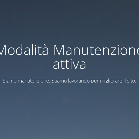
Modalità Manutenzion
attiva
Siamo manutenzione. Stiamo lavorando per migliorare il sito.