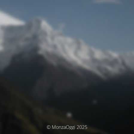
© MonzaOggi 2025